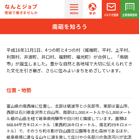
南砺を知ろう
平成16年11月1日、4つの町と4つの村（城端町、平村、上平村、
利賀村、
井波町、井口村、福野町、福光町）が合併し、「南砺
市」が誕生しました。
豊かな自然と各地域で大切に伝えられてき
た文化を引き継ぎ、さらに住みよいまちをめざしています。
位置・地勢
富山県の南西端に位置し、北部は砺波市と小矢部市、東部は富山市、
西部は石川県金沢市と白山市、南部は1,000メートルから1,800メート
ル級の山岳を経て岐阜県飛騨市や白川村と隣接しています。面積は
668.64平方キロメートル（東西約26キロメートル、南北約39キロメー
トル）で、そのうち約８割が白山国立公園等を含む森林であるほか、
岐阜県境に連なる山々に源を発して庄川や小矢部川の急流河川が北流