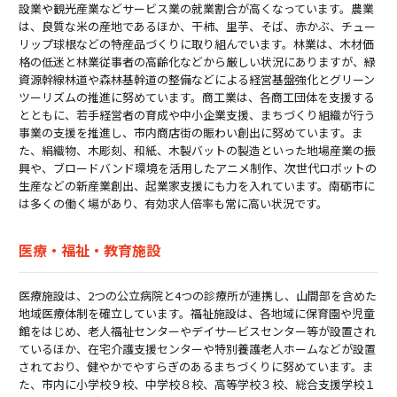
設業や観光産業などサービス業の就業割合が高くなっています。農業
は、良質な米の産地であるほか、干柿、里芋、そば、赤かぶ、チュー
リップ球根などの特産品づくりに取り組んでいます。林業は、木材価
格の低迷と林業従事者の高齢化などから厳しい状況にありますが、緑
資源幹線林道や森林基幹道の整備などによる経営基盤強化とグリーン
ツーリズムの推進に努めています。商工業は、各商工団体を支援する
とともに、若手経営者の育成や中小企業支援、まちづくり組織が行う
事業の支援を推進し、市内商店街の賑わい創出に努めています。ま
た、絹織物、木彫刻、和紙、木製バットの製造といった地場産業の振
興や、ブロードバンド環境を活用したアニメ制作、次世代ロボットの
生産などの新産業創出、起業家支援にも力を入れています。南砺市に
は多くの働く場があり、有効求人倍率も常に高い状況です。
医療・福祉・教育施設
医療施設は、2つの公立病院と4つの診療所が連携し、山間部を含めた
地域医療体制を確立しています。福祉施設は、各地域に保育園や児童
館をはじめ、老人福祉センターやデイサービスセンター等が設置され
ているほか、在宅介護支援センターや特別養護老人ホームなどが設置
されており、健やかでやすらぎのあるまちづくりに努めています。ま
た、市内に小学校９校、中学校８校、高等学校３校、総合支援学校１