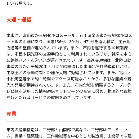
17,773戸です。
交通・通信
本市は、富山市から約40キロメートル、石川県金沢市から約30キロメ
ートルの距離にあり、国道156号、304号、471号を南北軸に、主要地
方道等の整備が進められています。また、市内を運行するJR城端線
は、市民や観光客の交通手段として利用されているほか、幹線を中心
に路線バス・市営バスが運行されています。高速交通網は、北陸自動
車道のほか、平成20年７月に全線開通した東海北陸自動車道により、
中京圏との移動時間・距離が大幅に短縮されています。また、富山・
小松両空港まで約１時間でアクセス可能なことから、多彩な産業や観
光の発展が期待されています。また、市内全域を網羅するケーブルテ
レビ網を活用した情報通信ネットワークの充実に努め、物理的な距離
を超えた行政サービスの展開をめざしています。
産業
市内の産業構造は、平野部と山間部で異なり、平野部はアルミニウ
ム、橋梁・建築建材、工作機械等を中心とした製造業、山間部では建