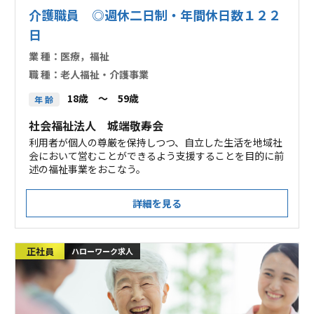
介護職員 ◎週休二日制・年間休日数１２２
日
業 種：
医療，福祉
職 種：
老人福祉・介護事業
18歳 ～ 59歳
年 齢
社会福祉法人 城端敬寿会
利用者が個人の尊厳を保持しつつ、自立した生活を地域社
会において営むことができるよう支援することを目的に前
述の福祉事業をおこなう。
詳細を見る
正社員
ハローワーク求人