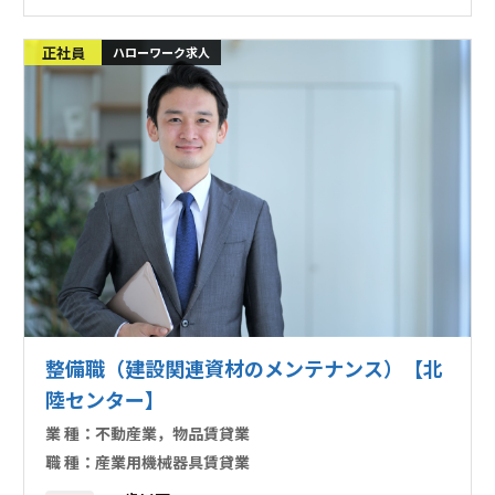
正社員
ハローワーク求人
整備職（建設関連資材のメンテナンス）【北
陸センター】
業 種：
不動産業，物品賃貸業
職 種：
産業用機械器具賃貸業