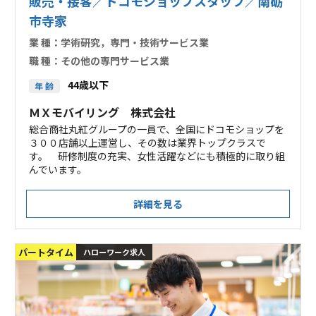
販売・接客／ドコモショップスタッフ／南砺
市寺家
業 種：
学術研究，専門・技術サービス業
職 種：
その他の専門サービス業
44歳以下
年 齢
ＭＸモバイリング 株式会社
総合商社丸紅グループの一員で、全国にドコモショップを
３００店舗以上運営し、その数は業界トップクラスで
す。 研修制度の充実、女性活躍などにも積極的に取り組
んでいます。
詳細を見る
パートタイム
ハローワーク求人