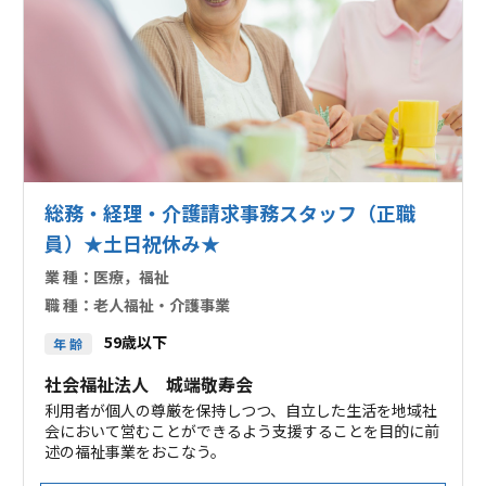
総務・経理・介護請求事務スタッフ（正職
員）★土日祝休み★
業 種：
医療，福祉
職 種：
老人福祉・介護事業
59歳以下
年 齢
社会福祉法人 城端敬寿会
利用者が個人の尊厳を保持しつつ、自立した生活を地域社
会において営むことができるよう支援することを目的に前
述の福祉事業をおこなう。