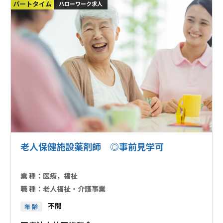
パートタイム
ハローワーク求人
老人保健施設薬剤師 ◎事前見学可
業 種：
医療，福祉
職 種：
老人福祉・介護事業
不問
年 齢