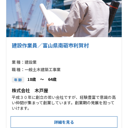
建設作業員／富山県南砺市利賀村
業 種：
建設業
職 種：
一般土木建築工事業
18歳 ～ 64歳
年 齢
株式会社 木戸屋
平成３０年に創立の若い会社ですが、経験豊富で意識の高
い仲間が集まって創業しています。創業期の発展を担って
いけます。
詳細を見る