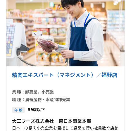
精肉エキスパート（マネジメント）／福野店
業 種：
卸売業，小売業
職 種：
農畜産物・水産物卸売業
59歳以下
年 齢
大三フーズ株式会社 東日本事業本部
日本一の精肉小売企業を目指して経営を行い社員数や店舗