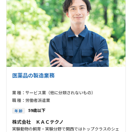
医薬品の製造業務
業 種：
サービス業（他に分類されないもの）
職 種：
労働者派遣業
59歳以下
年 齢
株式会社 ＫＡＣテクノ
実験動物の飼育・実験分野で関西ではトップクラスのシェ