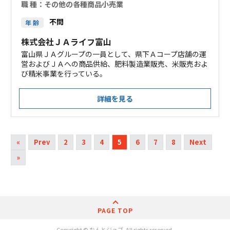
職 種：
その他の各種商品小売業
不問
年 齢
株式会社ＪＡライフ富山
富山県ＪＡグループの一員として、県下Ａコープ店舗の運
営およびＪＡへの商品供給、肥料製造業販売、米販売およ
び精米事業を行っている。
詳細を見る
«
Prev
2
3
4
5
6
7
8
Next
»
PAGE TOP
Copyright © なんとジョブ. All rights reserved.