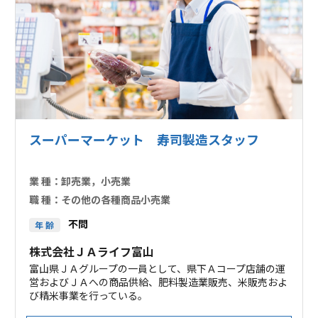
スーパーマーケット 寿司製造スタッフ
業 種：
卸売業，小売業
職 種：
その他の各種商品小売業
不問
年 齢
株式会社ＪＡライフ富山
富山県ＪＡグループの一員として、県下Ａコープ店舗の運
営およびＪＡへの商品供給、肥料製造業販売、米販売およ
び精米事業を行っている。