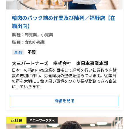
精肉のパック詰め作業及び陳列／福野店【在
籍出向】
業 種：
卸売業，小売業
職 種：
食肉小売業
不問
年 齢
大三パートナーズ 株式会社 東日本事業本部
日本一の精肉小売企業を目指して経営を行い社員数や店舗
数の増加に伴い、労働環境の整備を進めています。従業員
の声を大切にし働き易い環境をつくり長期勤務できる企業
にしていきます。
詳細を見る
正社員
ハローワーク求人