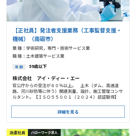
【正社員】発注者支援業務（工事監督支援・
機械）（南砺市）
業 種：
学術研究，専門・技術サービス業
職 種：
土木建築サービス業
59歳以下
年 齢
株式会社 アイ・ディー・エー
官公庁からの受注が８０％以上。 土木（ダム、高速道
路、河川砂防等に伴う）関連測量、設計、施工管理コンサ
ルタント。【ＩＳＯ５５００１（２０２４）認証取得】
詳細を見る
派遣社員
ハローワーク求人