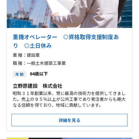
重機オペレーター ◎資格取得支援制度あ
り ◎土日休み
業 種：
建設業
職 種：
一般土木建築工事業
64歳以下
年 齢
立野原建設 株式会社
昭和３１年創業以来、常に最高の技術力を提供してきまし
た。売上の９５％以上が公共工事であり発注者からも絶大
なる信頼を得ており、地域に貢献しています。
詳細を見る