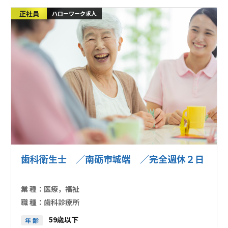
正社員
ハローワーク求人
歯科衛生士 ／南砺市城端 ／完全週休２日
業 種：
医療，福祉
職 種：
歯科診療所
59歳以下
年 齢