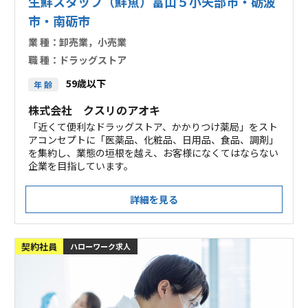
生鮮スタッフ（鮮魚）富山５小矢部市・砺波
市・南砺市
業 種：
卸売業，小売業
職 種：
ドラッグストア
59歳以下
年 齢
株式会社 クスリのアオキ
「近くて便利なドラッグストア、かかりつけ薬局」をスト
アコンセプトに「医薬品、化粧品、日用品、食品、調剤」
を集約し、業態の垣根を越え、お客様になくてはならない
企業を目指しています。
詳細を見る
契約社員
ハローワーク求人