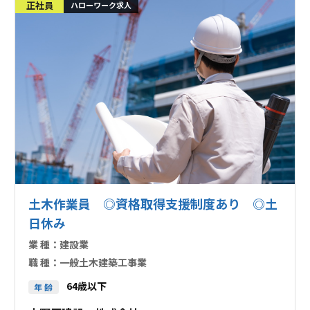
正社員
ハローワーク求人
土木作業員 ◎資格取得支援制度あり ◎土
日休み
業 種：
建設業
職 種：
一般土木建築工事業
64歳以下
年 齢