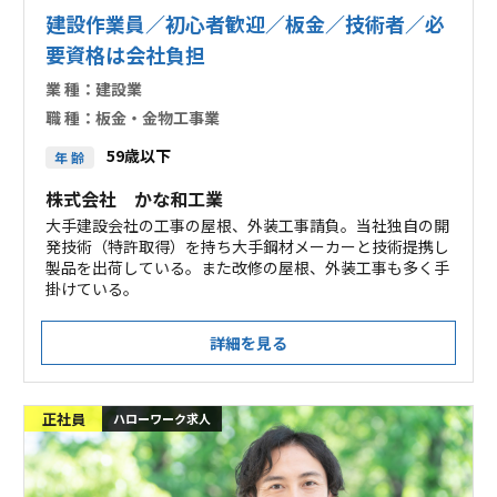
建設作業員／初心者歓迎／板金／技術者／必
要資格は会社負担
業 種：
建設業
職 種：
板金・金物工事業
59歳以下
年 齢
株式会社 かな和工業
大手建設会社の工事の屋根、外装工事請負。当社独自の開
発技術（特許取得）を持ち大手鋼材メーカーと技術提携し
製品を出荷している。また改修の屋根、外装工事も多く手
掛けている。
詳細を見る
正社員
ハローワーク求人