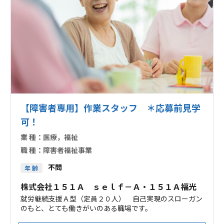
【障害者専用】作業スタッフ ＊応募前見学
可！
業 種：
医療，福祉
職 種：
障害者福祉事業
不問
年 齢
株式会社１５１Ａ ｓｅｌｆ－Ａ・１５１Ａ福光
就労継続支援Ａ型（定員２０人） 自己実現のスローガン
のもと、とても働きがいのある職場です。