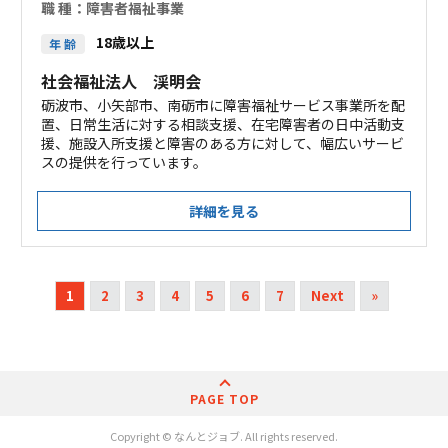
職 種：
障害者福祉事業
18歳以上
年 齢
社会福祉法人 渓明会
砺波市、小矢部市、南砺市に障害福祉サービス事業所を配
置、日常生活に対する相談支援、在宅障害者の日中活動支
援、施設入所支援と障害のある方に対して、幅広いサービ
スの提供を行っています。
詳細を見る
1
2
3
4
5
6
7
Next
»
PAGE TOP
Copyright © なんとジョブ. All rights reserved.