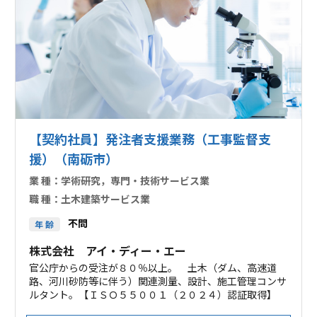
【契約社員】発注者支援業務（工事監督支
援）（南砺市）
業 種：
学術研究，専門・技術サービス業
職 種：
土木建築サービス業
不問
年 齢
株式会社 アイ・ディー・エー
官公庁からの受注が８０％以上。 土木（ダム、高速道
路、河川砂防等に伴う）関連測量、設計、施工管理コンサ
ルタント。【ＩＳＯ５５００１（２０２４）認証取得】