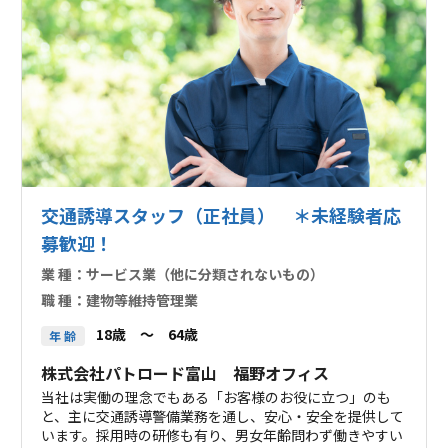
交通誘導スタッフ（正社員） ＊未経験者応
募歓迎！
業 種：
サービス業（他に分類されないもの）
職 種：
建物等維持管理業
18歳 ～ 64歳
年 齢
株式会社パトロード富山 福野オフィス
当社は実働の理念でもある「お客様のお役に立つ」のも
と、主に交通誘導警備業務を通し、安心・安全を提供して
います。採用時の研修も有り、男女年齢問わず働きやすい