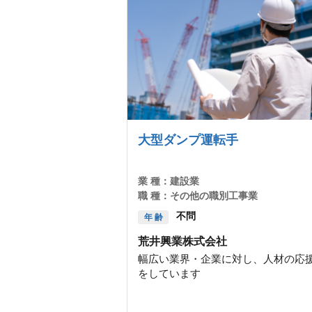
大型ダンプ運転手
業 種：
建設業
職 種：
その他の職別工事業
不問
年 齢
荒井興業株式会社
幅広い業界・企業に対し、人材の応
をしています