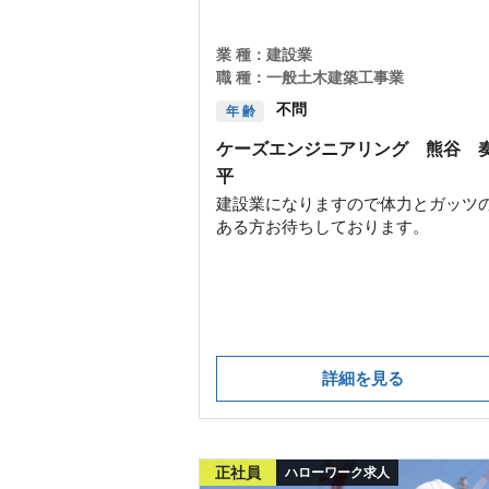
業 種：
建設業
職 種：
一般土木建築工事業
不問
年 齢
ケーズエンジニアリング 熊谷 
平
建設業になりますので体力とガッツ
ある方お待ちしております。
詳細を見る
正社員
ハローワーク求人