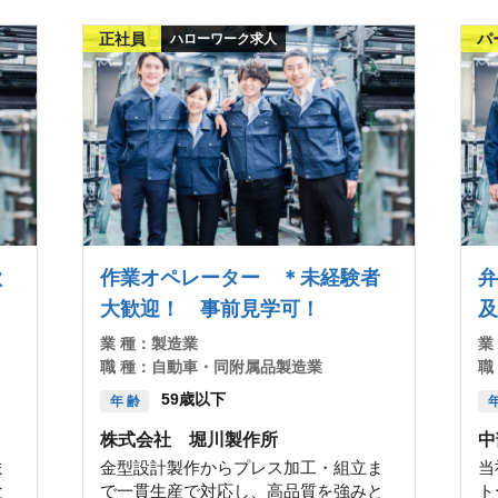
正社員
パ
ハローワーク求人
歓
作業オペレーター ＊未経験者
弁
大歓迎！ 事前見学可！
及
業 種：
製造業
業
職 種：
自動車・同附属品製造業
職
59歳以下
年 齢
年
株式会社 堀川製作所
中
ま
金型設計製作からプレス加工・組立ま
当
と
で一貫生産で対応し、高品質を強みと
ト