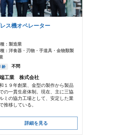
レス機オペレーター
 種：
製造業
 種：
洋食器・刃物・手道具・金物類製
業
不問
 齢
端工業 株式会社
和１９年創業、金型の製作から製品
での一貫生産体制。現在、主に三協
ルミの協力工場として、安定した業
で推移している。
詳細を見る