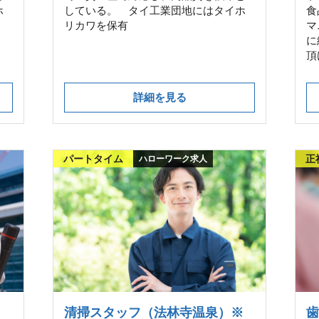
ホ
している。 タイ工業団地にはタイホ
食
リカワを保有
マ
に
頂
詳細を見る
パートタイム
正
ハローワーク求人
清掃スタッフ（法林寺温泉）※
歯