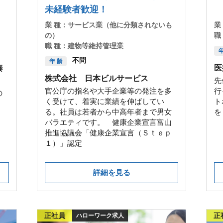
未経験者歓迎！
業 種：
サービス業（他に分類されないも
業
の）
職
職 種：
建物等維持管理業
年
不問
年 齢
奏
医
株式会社 日本ビルサービス
先
官公庁の指名や大手企業等の発注を多
行
の
く受けて、着実に業績を伸ばしてい
ト
る。社員は若者から中高年者まで男女
を
バラエティです。 健康企業宣言富山
推進協議会「健康企業宣言（Ｓｔｅｐ
１）」認定
詳細を見る
正社員
正
ハローワーク求人