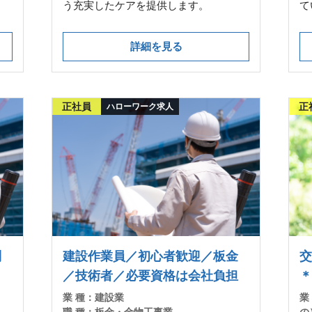
う充実したケアを提供します。
て
詳細を見る
正社員
正
ハローワーク求人
制
建設作業員／初心者歓迎／板金
／技術者／必要資格は会社負担
＊
業 種：
建設業
業