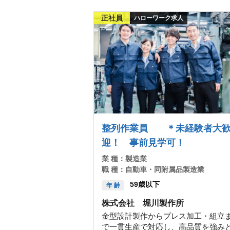
正社員
ハローワーク求人
整列作業員 ＊未経験者大
迎！ 事前見学可！
業 種：
製造業
職 種：
自動車・同附属品製造業
59歳以下
年 齢
株式会社 堀川製作所
金型設計製作からプレス加工・組立
で一貫生産で対応し、高品質を強み