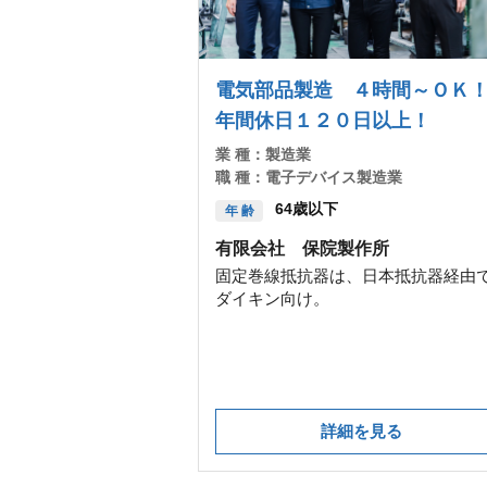
電気部品製造 ４時間～ＯＫ
年間休日１２０日以上！
業 種：
製造業
職 種：
電子デバイス製造業
64歳以下
年 齢
有限会社 保院製作所
固定巻線抵抗器は、日本抵抗器経由
ダイキン向け。
詳細を見る