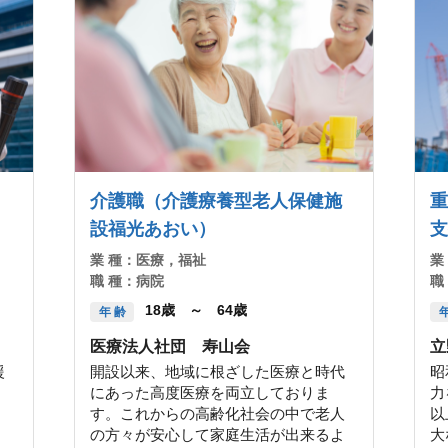
介護職（介護療養型老人保健施
重
設福光あおい）
支
業 種：
医療，福祉
業
職 種：
病院
職
18歳 ～ 64歳
年 齢
年
医療法人社団 寿山会
立
援
開設以来、地域に根ざした医療と時代
昭
にあった高度医療を両立しておりま
力
す。これからの高齢化社会の中で老人
以
の方々が安心して家庭生活が出来るよ
大