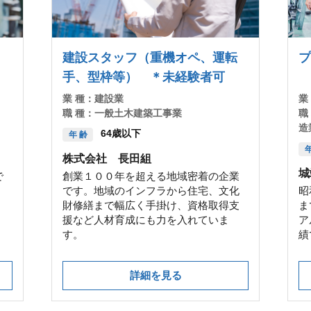
！
建設スタッフ（重機オペ、運転
プ
手、型枠等） ＊未経験者可
業 種：
建設業
業
職 種：
一般土木建築工事業
職
造
64歳以下
年 齢
年
株式会社 長田組
城
で
創業１００年を超える地域密着の企業
です。地域のインフラから住宅、文化
昭
財修繕まで幅広く手掛け、資格取得支
ま
援など人材育成にも力を入れていま
ア
す。
績
詳細を見る