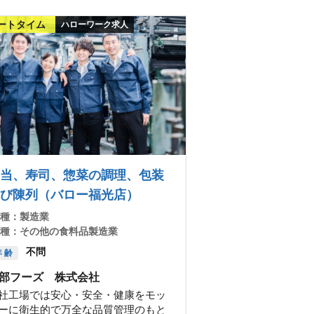
ートタイム
ハローワーク求人
当、寿司、惣菜の調理、包装
び陳列（バロー福光店）
 種：
製造業
 種：
その他の食料品製造業
不問
 齢
部フーズ 株式会社
社工場では安心・安全・健康をモッ
ーに衛生的で万全な品質管理のもと