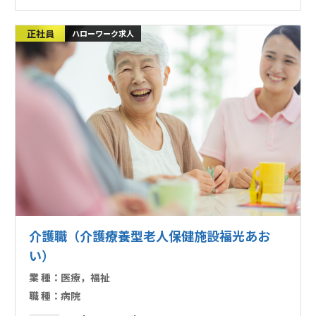
正社員
ハローワーク求人
介護職（介護療養型老人保健施設福光あお
い）
業 種：
医療，福祉
職 種：
病院