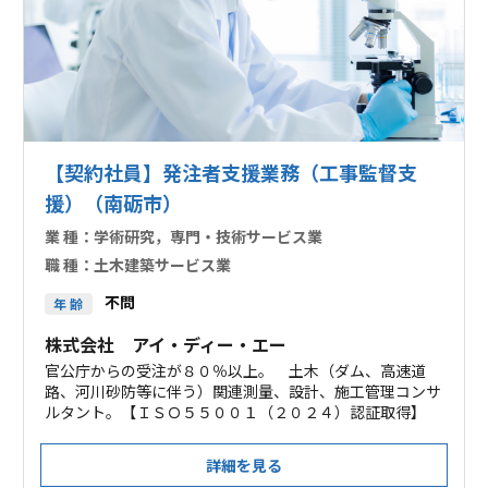
【契約社員】発注者支援業務（工事監督支
援）（南砺市）
業 種：
学術研究，専門・技術サービス業
職 種：
土木建築サービス業
不問
年 齢
株式会社 アイ・ディー・エー
官公庁からの受注が８０％以上。 土木（ダム、高速道
路、河川砂防等に伴う）関連測量、設計、施工管理コンサ
ルタント。【ＩＳＯ５５００１（２０２４）認証取得】
詳細を見る