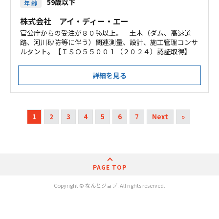
59歳以下
年 齢
株式会社 アイ・ディー・エー
官公庁からの受注が８０％以上。 土木（ダム、高速道
路、河川砂防等に伴う）関連測量、設計、施工管理コンサ
ルタント。【ＩＳＯ５５００１（２０２４）認証取得】
詳細を見る
1
2
3
4
5
6
7
Next
»
PAGE TOP
Copyright © なんとジョブ. All rights reserved.