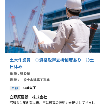
土木作業員 ◎資格取得支援制度あり ◎土
日休み
業 種：
建設業
職 種：
一般土木建築工事業
64歳以下
年 齢
立野原建設 株式会社
昭和３１年創業以来、常に最高の技術力を提供してきまし