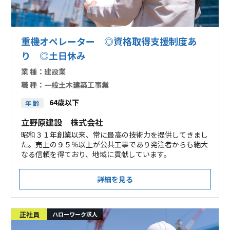
重機オペレーター ◎資格取得支援制度あ
り ◎土日休み
業 種：
建設業
職 種：
一般土木建築工事業
64歳以下
年 齢
立野原建設 株式会社
昭和３１年創業以来、常に最高の技術力を提供してきまし
た。売上の９５％以上が公共工事であり発注者からも絶大
なる信頼を得ており、地域に貢献しています。
詳細を見る
正社員
ハローワーク求人