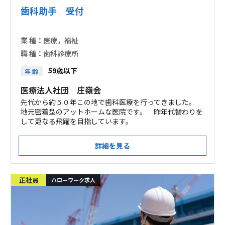
歯科助手 受付
業 種：
医療，福祉
職 種：
歯科診療所
59歳以下
年 齢
医療法人社団 庄嶺会
先代から約５０年この地で歯科医療を行ってきました。
地元密着型のアットホームな医院です。 昨年代替わりを
して更なる飛躍を目指しています。
詳細を見る
正社員
ハローワーク求人