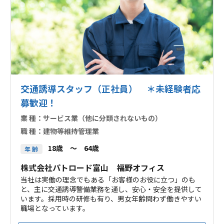
交通誘導スタッフ（正社員） ＊未経験者応
募歓迎！
業 種：
サービス業（他に分類されないもの）
職 種：
建物等維持管理業
18歳 ～ 64歳
年 齢
株式会社パトロード富山 福野オフィス
当社は実働の理念でもある「お客様のお役に立つ」のも
と、主に交通誘導警備業務を通し、安心・安全を提供して
います。採用時の研修も有り、男女年齢問わず働きやすい
職場となっています。