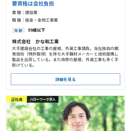
要資格は会社負担
業 種：
建設業
職 種：
板金・金物工事業
59歳以下
年 齢
株式会社 かな和工業
大手建設会社の工事の屋根、外装工事請負。当社独自の開
発技術（特許取得）を持ち大手鋼材メーカーと技術提携し
製品を出荷している。また改修の屋根、外装工事も多く手
掛けている。
詳細を見る
正社員
ハローワーク求人