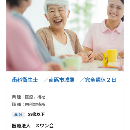
歯科衛生士 ／南砺市城端 ／完全週休２日
業 種：
医療，福祉
職 種：
歯科診療所
59歳以下
年 齢
医療法人 スワン会