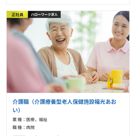
正社員
ハローワーク求人
介護職（介護療養型老人保健施設福光あお
い）
業 種：
医療，福祉
職 種：
病院