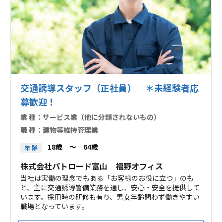
交通誘導スタッフ（正社員） ＊未経験者応
募歓迎！
業 種：
サービス業（他に分類されないもの）
職 種：
建物等維持管理業
18歳 ～ 64歳
年 齢
株式会社パトロード富山 福野オフィス
当社は実働の理念でもある「お客様のお役に立つ」のも
と、主に交通誘導警備業務を通し、安心・安全を提供して
います。採用時の研修も有り、男女年齢問わず働きやすい
職場となっています。