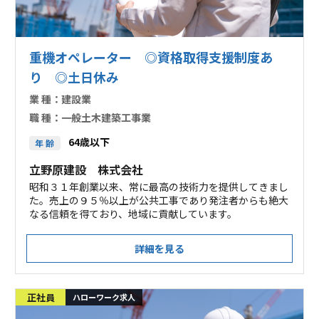
重機オペレーター ◎資格取得支援制度あ
り ◎土日休み
業 種：
建設業
職 種：
一般土木建築工事業
64歳以下
年 齢
立野原建設 株式会社
昭和３１年創業以来、常に最高の技術力を提供してきまし
た。売上の９５％以上が公共工事であり発注者からも絶大
なる信頼を得ており、地域に貢献しています。
詳細を見る
正社員
ハローワーク求人