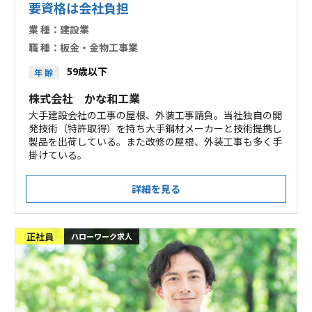
要資格は会社負担
業 種：
建設業
職 種：
板金・金物工事業
59歳以下
年 齢
株式会社 かな和工業
大手建設会社の工事の屋根、外装工事請負。当社独自の開
発技術（特許取得）を持ち大手鋼材メーカーと技術提携し
製品を出荷している。また改修の屋根、外装工事も多く手
掛けている。
詳細を見る
正社員
ハローワーク求人