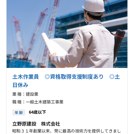
土木作業員 ◎資格取得支援制度あり ◎土
日休み
業 種：
建設業
職 種：
一般土木建築工事業
64歳以下
年 齢
立野原建設 株式会社
昭和３１年創業以来、常に最高の技術力を提供してきまし