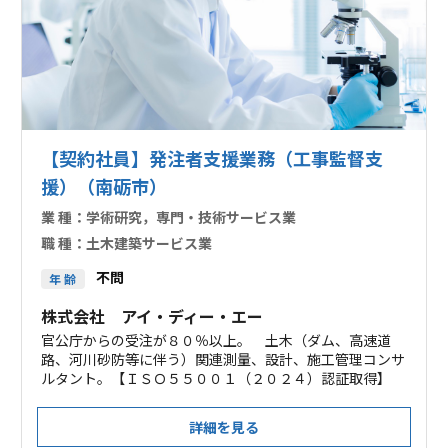
【契約社員】発注者支援業務（工事監督支
援）（南砺市）
業 種：
学術研究，専門・技術サービス業
職 種：
土木建築サービス業
不問
年 齢
株式会社 アイ・ディー・エー
官公庁からの受注が８０％以上。 土木（ダム、高速道
路、河川砂防等に伴う）関連測量、設計、施工管理コンサ
ルタント。【ＩＳＯ５５００１（２０２４）認証取得】
詳細を見る