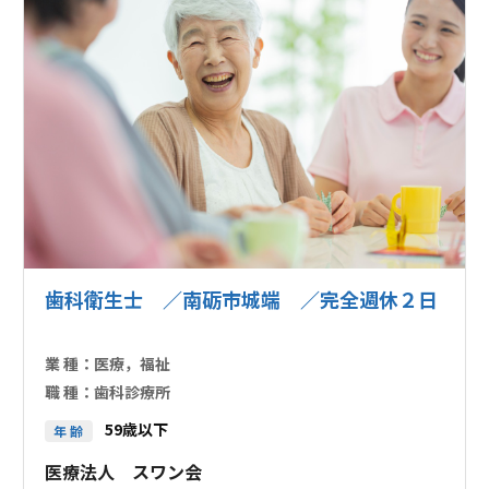
歯科衛生士 ／南砺市城端 ／完全週休２日
業 種：
医療，福祉
職 種：
歯科診療所
59歳以下
年 齢
医療法人 スワン会