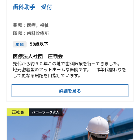
歯科助手 受付
業 種：
医療，福祉
職 種：
歯科診療所
59歳以下
年 齢
医療法人社団 庄嶺会
先代から約５０年この地で歯科医療を行ってきました。
地元密着型のアットホームな医院です。 昨年代替わりを
して更なる飛躍を目指しています。
詳細を見る
正社員
ハローワーク求人