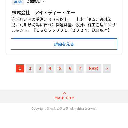
59歳以下
年 齢
株式会社 アイ・ディー・エー
官公庁からの受注が８０％以上。 土木（ダム、高速道
路、河川砂防等に伴う）関連測量、設計、施工管理コンサ
ルタント。【ＩＳＯ５５００１（２０２４）認証取得】
詳細を見る
1
2
3
4
5
6
7
Next
»
PAGE TOP
Copyright © なんとジョブ. All rights reserved.