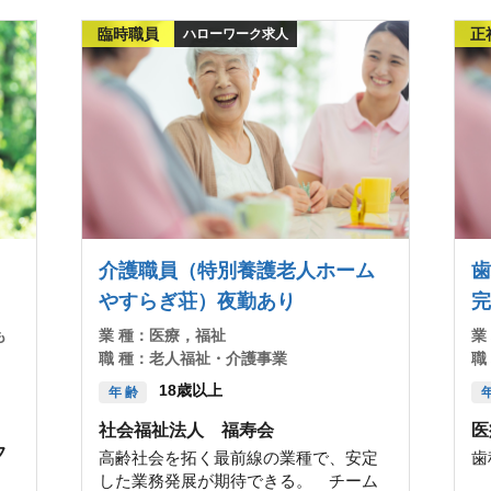
臨時職員
正
ハローワーク求人
）
介護職員（特別養護老人ホーム
歯
やすらぎ荘）夜勤あり
完
も
業 種：
医療，福祉
業
職 種：
老人福祉・介護事業
職
18歳以上
年 齢
年
社会福祉法人 福寿会
医
フ
高齢社会を拓く最前線の業種で、安定
歯
した業務発展が期待できる。 チーム