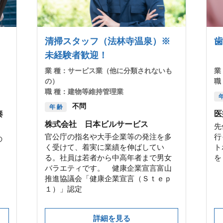
清掃スタッフ（法林寺温泉）※
歯
未経験者歓迎！
業 種：
サービス業（他に分類されないも
業
の）
職
職 種：
建物等維持管理業
年
不問
年 齢
奏
医
株式会社 日本ビルサービス
先
官公庁の指名や大手企業等の発注を多
行
の
く受けて、着実に業績を伸ばしてい
ト
る。社員は若者から中高年者まで男女
を
バラエティです。 健康企業宣言富山
推進協議会「健康企業宣言（Ｓｔｅｐ
１）」認定
詳細を見る