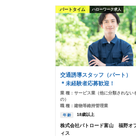
パートタイム
ハローワーク求人
交通誘導スタッフ（パート
＊未経験者応募歓迎！
業 種：
サービス業（他に分類されない
の）
職 種：
建物等維持管理業
18歳以上
年 齢
株式会社パトロード富山 福野オ
ィス