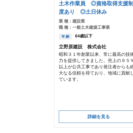
土木作業員 ◎資格取得支援
度あり ◎土日休み
業 種：
建設業
職 種：
一般土木建築工事業
64歳以下
年 齢
立野原建設 株式会社
昭和３１年創業以来、常に最高の技
力を提供してきました。売上の９５
以上が公共工事であり発注者からも
大なる信頼を得ており、地域に貢献
ています。
詳細を見る