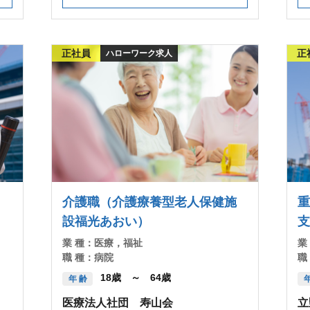
正社員
正
ハローワーク求人
介護職（介護療養型老人保健施
重
設福光あおい）
支
業 種：
医療，福祉
業
職 種：
病院
職
18歳 ～ 64歳
年 齢
年
医療法人社団 寿山会
立