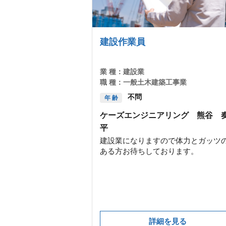
建設作業員
業 種：
建設業
職 種：
一般土木建築工事業
不問
年 齢
ケーズエンジニアリング 熊谷 
平
建設業になりますので体力とガッツ
ある方お待ちしております。
詳細を見る