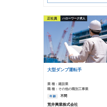
正社員
ハローワーク求人
大型ダンプ運転手
業 種：
建設業
職 種：
その他の職別工事業
不問
年 齢
荒井興業株式会社