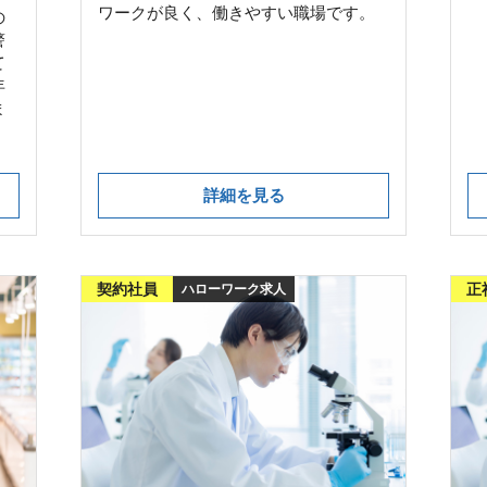
ワークが良く、働きやすい職場です。
の
警
て
年
ま
詳細を見る
契約社員
正
ハローワーク求人