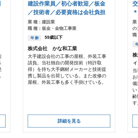
制
建設作業員／初心者歓迎／板金
／技術者／必要資格は会社負担
＊
業 種：
建設業
業
職 種：
板金・金物工事業
の
職
59歳以下
年 齢
年
株式会社 かな和工業
株
術
大手建設会社の工事の屋根、外装工事
％
請負。当社独自の開発技術（特許取
ィ
絶
得）を持ち大手鋼材メーカーと技術提
当
し
携し製品を出荷している。また改修の
お
屋根、外装工事も多く手掛けている。
備
い
齢
す
詳細を見る