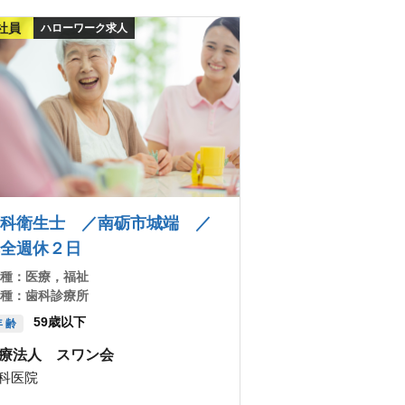
社員
ハローワーク求人
科衛生士 ／南砺市城端 ／
全週休２日
 種：
医療，福祉
 種：
歯科診療所
59歳以下
 齢
療法人 スワン会
科医院