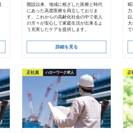
援
開設以来、地域に根ざした医療と時代
昭
にあった高度医療を両立しておりま
力
す。これからの高齢化社会の中で老人
以
の方々が安心して家庭生活が出来るよ
大
う充実したケアを提供します。
て
詳細を見る
正社員
正
ハローワーク求人